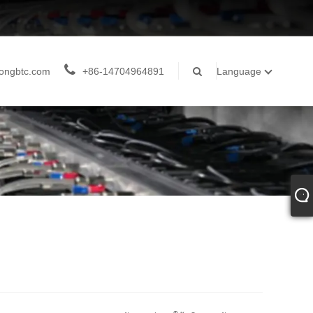
ongbtc.com
+86-14704964891
Language